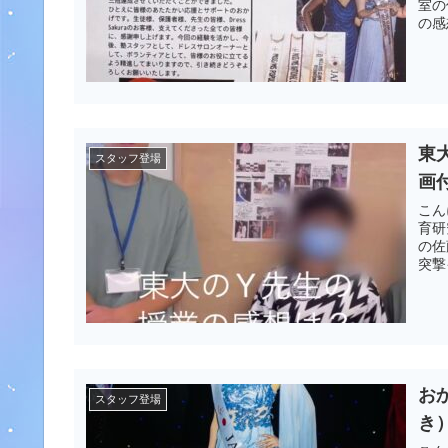
室の
の感
東
スタッフ登場
画
こん
育研
の佐
突撃
お
スタッフ登場
き