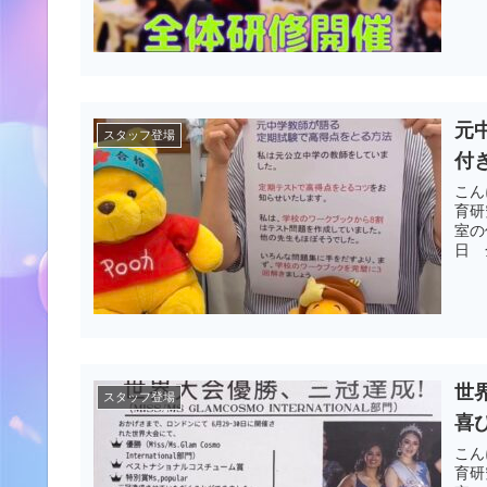
元
スタッフ登場
付
こん
育研
室の
日 
世
スタッフ登場
喜
こん
育研