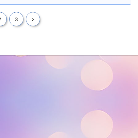
次
2
3
へ