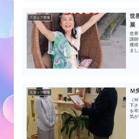
世
スタッフ登場
展
世界
講師
獲得
まし
Ｍ
スタッフ登場
（Ｍ
下さ
を卒
気が