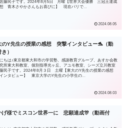
佐藤民子です。2024年8月5日 月曜【世界大会優勝 三冠王達成
想 青木さやかさんもお喜びに】 現在パリで...
2024.08.05
大のY先生の授業の感想 突撃インタビュー🐬（動
付き）
にちは♪東京都東大和市の学習塾、感謝教育グループ、あすか会教
究所東大和教室、個別指導光ヶ丘、アユモ教室、シーズ立川教室
藤民子です。2024年8月３日 土曜【東大のY先生の授業の感想
インタビュー】 東京大学のY先生の小学生の...
2024.08.03
かげ様でミスコン世界一に 悲願達成🎊（動画付
）