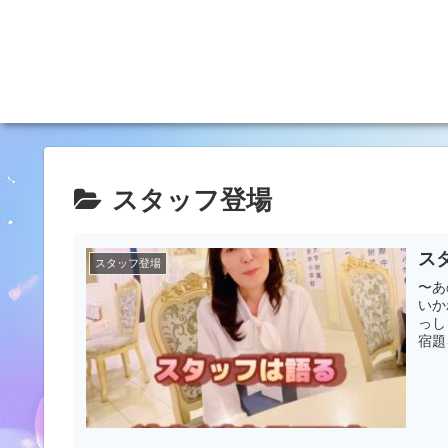
スタッフ登場
ス
スタッフ登場
〜あ
いか
っし
宿題