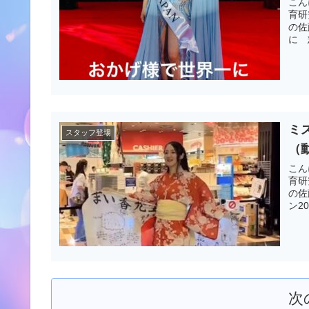
こん
育研
の佐
に 
ミ
スタッフ登場
（
こん
育研
の佐
ン2
次