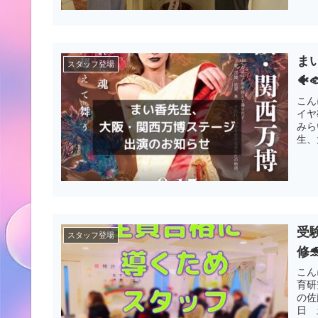
ま
スタッフ登場

こん
イヤ
みら
生、
受
スタッフ登場
修
こん
育研
の佐
日 