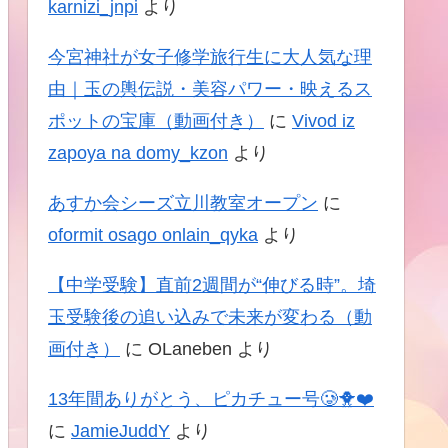
karnizi_jnpi
より
今宮神社が女子修学旅行生に大人気な理
由｜玉の輿伝説・美容パワー・映えるス
ポットの宝庫（動画付き）
に
Vivod iz
zapoya na domy_kzon
より
あすか会シーズ立川教室オープン
に
oformit osago onlain_qyka
より
【中学受験】直前2週間が“伸びる時”。埼
玉受験後の追い込みで未来が変わる（動
画付き）
に
OLaneben
より
13年間ありがとう、ピカチュー号🥲🐥❤️
に
JamieJuddY
より