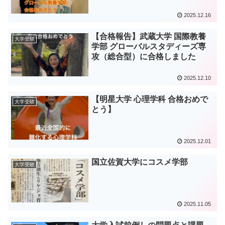
2025.12.16
【合格報告】武蔵大学 国際教養
大学受験
学部 グローバルスタディーズ専
攻（総合型）に合格しました
2025.12.10
【明星大学 心理学科 合格おめで
大学受験
とう】
2025.12.01
国立佐賀大学にコスメ学部
大学受験
2025.11.05