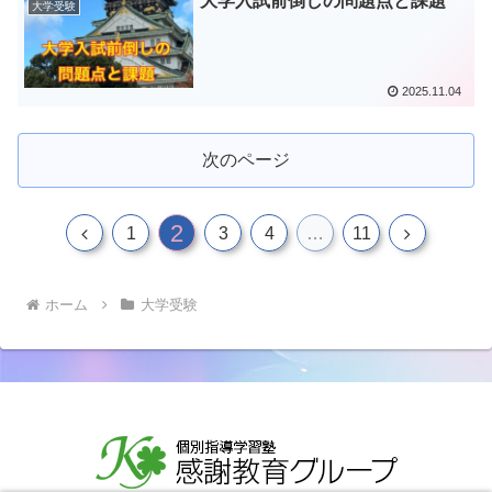
大学入試前倒しの問題点と課題
大学受験
2025.11.04
次のページ
2
前
次
1
3
4
…
11
へ
へ
ホーム
大学受験