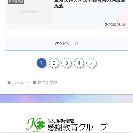
東京医科大学医学部合格の感想🐬
医学部受験
🐬🐬
2023.05.10
次のページ
1
次
2
3
4
へ
ホーム
医学部受験