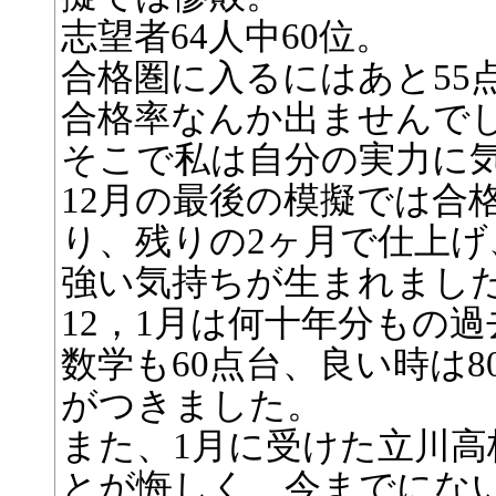
志望者64人中60位。
合格圏に入るにはあと55
合格率なんか出ませんで
そこで私は自分の実力に
12月の最後の模擬では合格
り、残りの2ヶ月で仕上
強い気持ちが生まれまし
12，1月は何十年分もの
数学も60点台、良い時は
がつきました。
また、1月に受けた立川
とが悔しく、今までにな